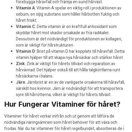
förebygga håravfall och främja en sund hårväxt.
Vitamin A
: Vitamin A spelar en viktig roll i produktionen av
sebum, en oljig substans som håller hårbotten fuktig och
håret friskt.
Vitamin C
: Detta vitamin är en kraftfull antioxidant som
skyddar håret mot skador orsakade av fria radikaler.
Dessutom är det nödvändigt för produktionen av kollagen,
som är viktigt för hårstrukturen.
Vitamin D
: Brist på vitamin D har kopplats till håravfall. Detta
vitamin hjälper till att skapa nya hårsäckar och stärker håret.
Zink
: Zink är viktigt för hårets tillväxt och reparation av
hårvävnad. Det hjälper också till att hålla talgkörtlarna runt
hårsäckarna i balans.
Järn
: Järnbrist är en av de vanligaste orsakerna till håravfall,
särskilt hos kvinnor. Järn är nödvändigt för att transportera
syre till hårrötterna, vilket är viktigt för hårets tillväxt.
Hur Fungerar Vitaminer för håret?
Vitaminer för håret verkar inifrån och ut genom att tillföra de
nödvändiga näringsämnen som håret behöver för att växa och
frodas. När du tar vitaminer för håret regelbundet, absorberas de i