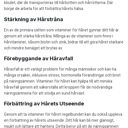
blodet, där de transporteras till hårbotten och hårrötterna. Där
börjar de arbeta för att förbättra hårets hälsa.
Stärkning av Hårstråna
En av de primära sätten som vitaminer för håret gynnar ditt hår är
genom att stärka hårstråna. Många av de vitaminer som finns i
hårvitaminer, såsom biotin och zink, bidrar till att göra håret starkare
och mindre benäget att brytas av.
Förebyggande av Håravfall
Håravfall är ett vanligt problem för många människor och kan ha
många orsaker, inklusive stress, hormonella förändringar och brist
på näringsämnen. Vitaminer för håret kan hjälpa till att minska
håravfall genom att säkerställa att kroppen får de nödvändiga
näringsämnena för att stödja en sund hårväxt.
Förbättring av Hårets Utseende
Genom att ta vitaminer för håret regelbundet kan du också uppleva
en förbättring av hårets utseende. Ditt hår kan bli mer glansigt,
mjukt och lättare att hantera. Detta beror på att de näringsämnen