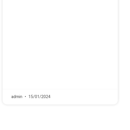
admin
15/01/2024