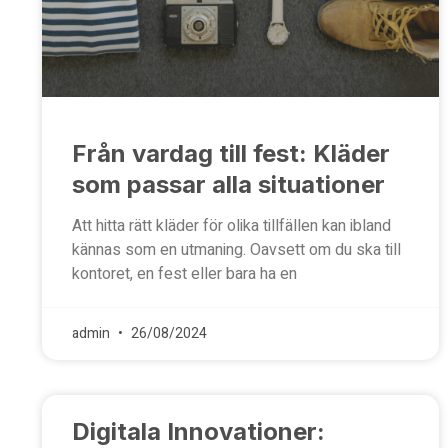
Från vardag till fest: Kläder
som passar alla situationer
Att hitta rätt kläder för olika tillfällen kan ibland
kännas som en utmaning. Oavsett om du ska till
kontoret, en fest eller bara ha en
admin
26/08/2024
Digitala Innovationer: