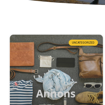
UNCATEGORIZED