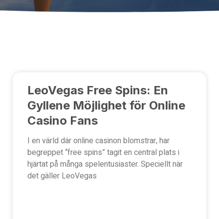
LeoVegas Free Spins: En
Gyllene Möjlighet för Online
Casino Fans
I en värld där online casinon blomstrar, har
begreppet “free spins” tagit en central plats i
hjärtat på många spelentusiaster. Speciellt när
det gäller LeoVegas