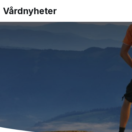
Vårdnyheter